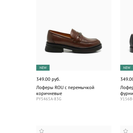
NEW
NEW
349.00 руб.
349.0
Лоферы ROU с перемычкой
Лофер
коричневые
фурни
PY5465A-83G
У156B