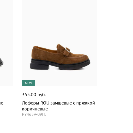
NEW
355.00 руб.
ые
Лоферы ROU замшевые с пряжкой
коричневые
PY465A-09FE