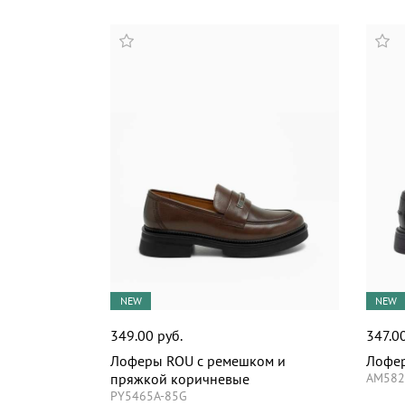
NEW
NEW
349.00 руб.
347.00
Лоферы ROU с ремешком и
Лофер
пряжкой коричневые
AM582
PY5465A-85G