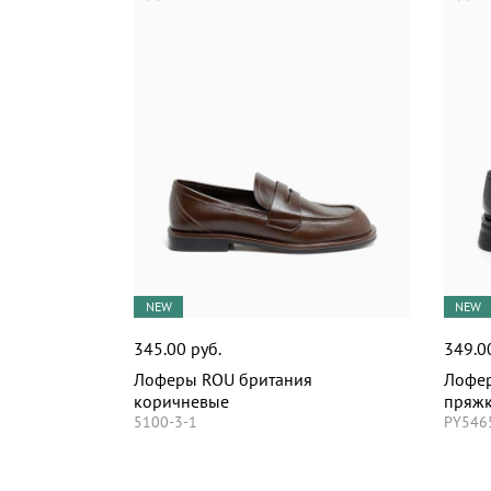
NEW
NEW
345.00 руб.
349.0
Лоферы ROU британия
Лофер
коричневые
пряжк
5100-3-1
PY546