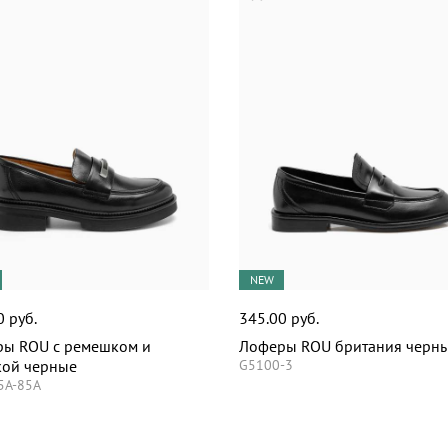
NEW
0 руб.
345.00 руб.
ы ROU с ремешком и
Лоферы ROU британия черн
ой черные
G5100-3
5A-85A