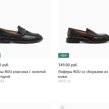
NEW
0 руб.
349.00 руб.
ы ROU классика с золотой
Лоферы ROU со сборками из
турой
кожи
-63
2415-11