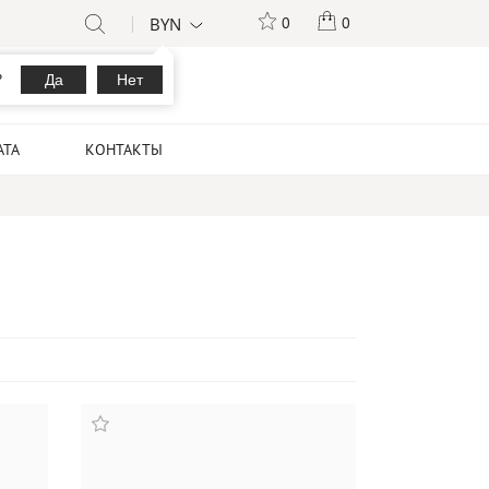
BYN
0
0
?
Да
Нет
АТА
КОНТАКТЫ