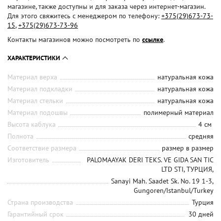
магазине, также доступны и для заказа через интернет-магазин.
Для этого свяжитесь с менеджером по телефону:
+375(29)673-73-
15
,
+375(29)673-73-96
Контакты магазинов можно посмотреть по
ссылке
.
ХАРАКТЕРИСТИКИ
Материал верха
натуральная кожа
Материал подкладки
натуральная кожа
Материал стельки
натуральная кожа
Материал подошвы
полимерный материал
Высота каблука
4 см
Полнота
средняя
Соответствие размера
размер в размер
Изготовитель
PALOMAAYAK DERI TEKS. VE GIDA SAN TIC
LTD STI, ТУРЦИЯ,
Sanayi Mah. Saadet Sk. No. 19 1-3,
Gungoren/Istanbul/Turkey
Страна производства
Турция
Гарантийный срок
30 дней