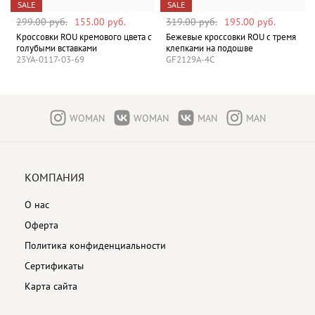
SALE
SALE
299.00 руб.
155.00 руб.
319.00 руб.
195.00 руб.
е
Кроссовки ROU кремового цвета с
Бежевые кроссовки ROU с тремя
голубыми вставками
клепками на подошве
23YA-0117-03-69
GF2129A-4C
WOMAN
WOMAN
MAN
MAN
КОМПАНИЯ
О нас
Оферта
Политика конфиденциальности
Сертификаты
Карта сайта