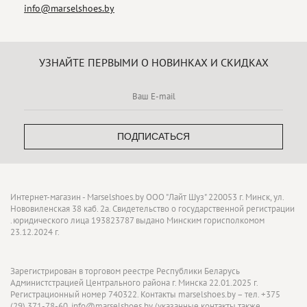
info@marselshoes.by
УЗНАЙТЕ ПЕРВЫМИ О НОВИНКАХ И СКИДКАХ
ПОДПИСАТЬСЯ
Интернет-магазин - Marselshoes.by ООО "Лайт Шуз" 220053 г. Минск, ул.
Нововиленская 38 каб. 2а. Свидетельство о государственной регистрации
.юридического лица 193823787 выдано Минским горисполкомом
23.12.2024 г.
Зарегистрирован в торговом реестре Республики Беларусь
Администстрацией Центрального района г. Минска 22.01.2025 г.
Регистрационный номер 740322. Контакты marselshoes.by – тел. +375
(29) 371-78-60, info@marselshoes.by (указанные контакты также