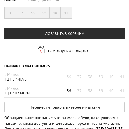
36
37
38
39
40
41
ДОБАВИТЬ В КОРЗИНУ
намекнуть о подарке
НАЛИЧИЕ В МАГАЗИНАХ
г. Минск
36
37
38
39
40
41
ТЦ НЕМИГА-3
г. Минск
36
37
38
39
40
41
ТЦ ДАНА МОЛЛ
Перенести товар в интернет-магазин
Обращаем ваше внимание, что размеры обуви, находящиеся в
магазине, также доступны и для заказа через интернет-магазин.
Для этого свяжитесь с менеджером по телефону:
+375(29)673-73-