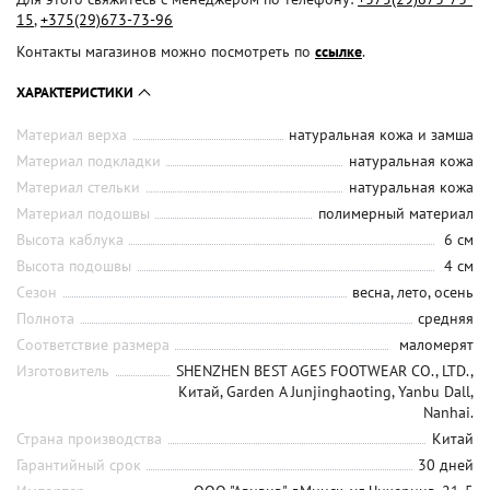
15
,
+375(29)673-73-96
Контакты магазинов можно посмотреть по
ссылке
.
ХАРАКТЕРИСТИКИ
Материал верха
натуральная кожа и замша
Материал подкладки
натуральная кожа
Материал стельки
натуральная кожа
Материал подошвы
полимерный материал
Высота каблука
6 см
Высота подошвы
4 см
Сезон
весна, лето, осень
Полнота
средняя
Соответствие размера
маломерят
Изготовитель
SHENZHEN BEST AGES FOOTWEAR CO., LTD.,
Китай, Garden A Junjinghaoting, Yanbu Dall,
Nanhai.
Страна производства
Китай
Гарантийный срок
30 дней