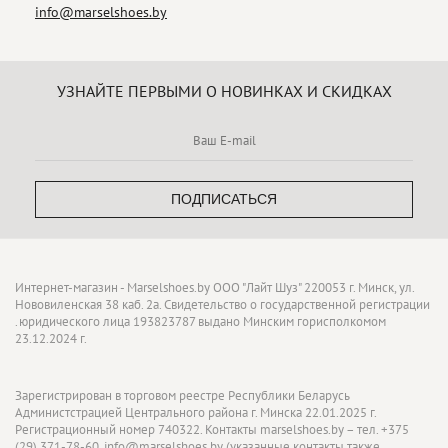
info@marselshoes.by
УЗНАЙТЕ ПЕРВЫМИ О НОВИНКАХ И СКИДКАХ
ПОДПИСАТЬСЯ
Интернет-магазин - Marselshoes.by ООО "Лайт Шуз" 220053 г. Минск, ул.
Нововиленская 38 каб. 2а. Свидетельство о государственной регистрации
.юридического лица 193823787 выдано Минским горисполкомом
23.12.2024 г.
Зарегистрирован в торговом реестре Республики Беларусь
Администстрацией Центрального района г. Минска 22.01.2025 г.
Регистрационный номер 740322. Контакты marselshoes.by – тел. +375
(29) 371-78-60, info@marselshoes.by (указанные контакты также