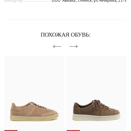
Импортер
ООО "Авиана", г.Минск, ул.Чичерина, 21-5
ПОХОЖАЯ ОБУВЬ: