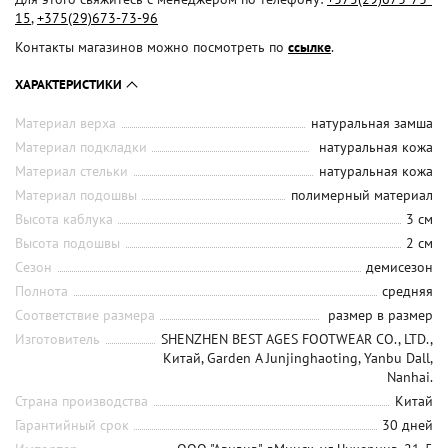
15
,
+375(29)673-73-96
Контакты магазинов можно посмотреть по
ссылке
.
ХАРАКТЕРИСТИКИ
Материал верха
натуральная замша
Материал подкладки
натуральная кожа
Материал стельки
натуральная кожа
Материал подошвы
полимерный материал
Высота каблука
3 см
Высота подошвы
2 см
Сезон
демисезон
Полнота
средняя
Соответствие размера
размер в размер
Изготовитель
SHENZHEN BEST AGES FOOTWEAR CO., LTD.,
Китай, Garden A Junjinghaoting, Yanbu Dall,
Nanhai.
Страна производства
Китай
Гарантийный срок
30 дней