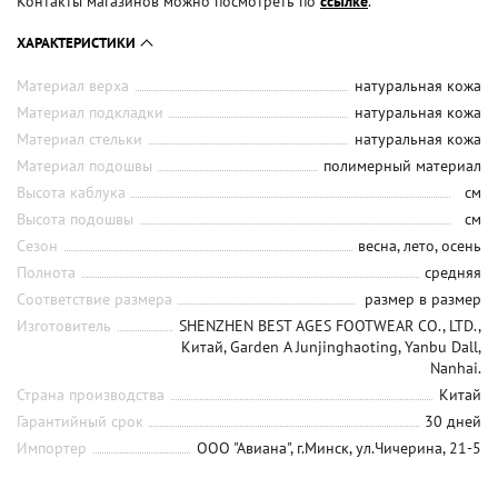
Контакты магазинов можно посмотреть по
ссылке
.
ХАРАКТЕРИСТИКИ
Материал верха
натуральная кожа
Материал подкладки
натуральная кожа
Материал стельки
натуральная кожа
Материал подошвы
полимерный материал
Высота каблука
см
Высота подошвы
см
Сезон
весна, лето, осень
Полнота
средняя
Соответствие размера
размер в размер
Изготовитель
SHENZHEN BEST AGES FOOTWEAR CO., LTD.,
Китай, Garden A Junjinghaoting, Yanbu Dall,
Nanhai.
Страна производства
Китай
Гарантийный срок
30 дней
Импортер
ООО "Авиана", г.Минск, ул.Чичерина, 21-5