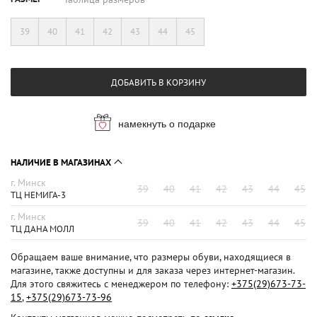
39
40
41
42
43
44
45
ДОБАВИТЬ В КОРЗИНУ
намекнуть о подарке
НАЛИЧИЕ В МАГАЗИНАХ
г. Минск
39
40
41
42
43
44
45
ТЦ НЕМИГА-3
г. Минск
39
40
41
42
43
44
45
ТЦ ДАНА МОЛЛ
Обращаем ваше внимание, что размеры обуви, находящиеся в
магазине, также доступны и для заказа через интернет-магазин.
Для этого свяжитесь с менеджером по телефону:
+375(29)673-73-
15
,
+375(29)673-73-96